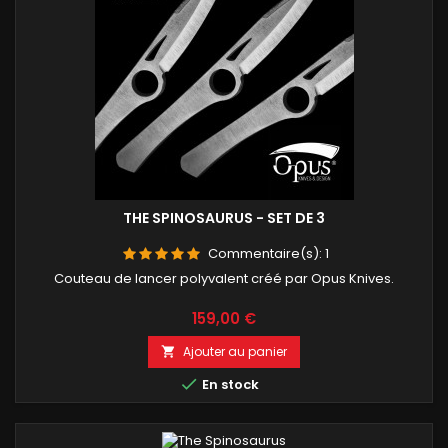
THE SPINOSAURUS - SET DE 3
Commentaire(s):
1
Couteau de lancer polyvalent créé par Opus Knives.
Prix
159,00 €
Ajouter au panier


En stock