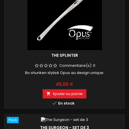
THE SPLINTER
Commentaire(s):
0
Bo shuriken stylisé Opus au design unique.
Prix
45,00 €
Ajouter au panier


En stock
Pack
THE SURGEON - SET DE 3