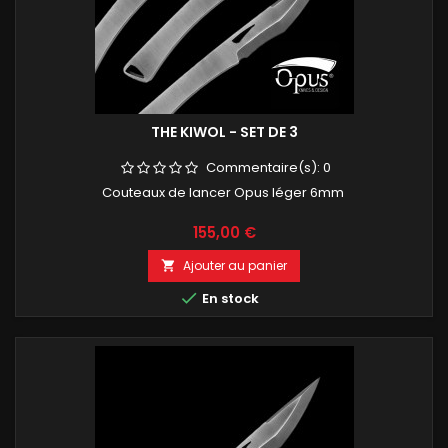
THE KIWOL - SET DE 3
Commentaire(s):
0
Couteaux de lancer Opus léger 6mm
Prix
155,00 €
Ajouter au panier


En stock