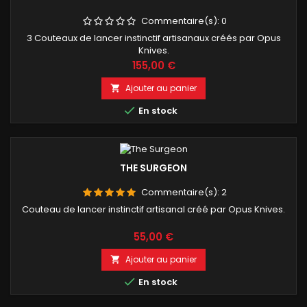
Commentaire(s):
0
3 Couteaux de lancer instinctif artisanaux créés par Opus
Knives.
Prix
155,00 €
Ajouter au panier


En stock
THE SURGEON
Commentaire(s):
2
Couteau de lancer instinctif artisanal créé par Opus Knives.
Prix
55,00 €
Ajouter au panier


En stock