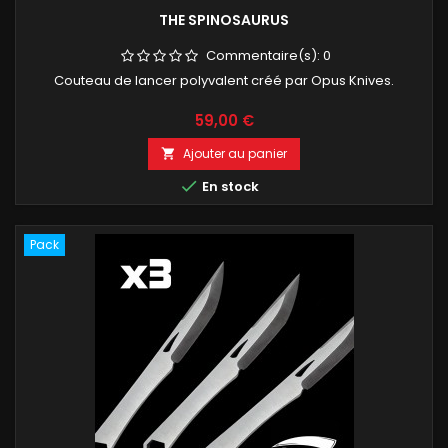
THE SPINOSAURUS
Commentaire(s):
0
Couteau de lancer polyvalent créé par Opus Knives.
Prix
59,00 €
Ajouter au panier


En stock
Pack