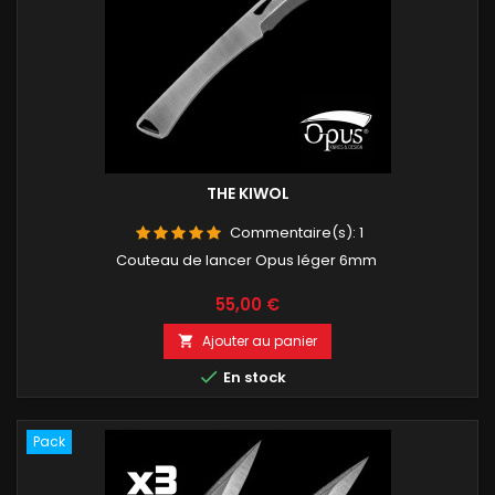
THE KIWOL
Commentaire(s):
1
Couteau de lancer Opus léger 6mm
Prix
55,00 €
Ajouter au panier


En stock
Pack