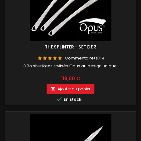
THE SPLINTER - SET DE 3
Commentaire(s):
4
3 Bo shurikens stylisés Opus au design unique.
Prix
119,00 €
Ajouter au panier


En stock