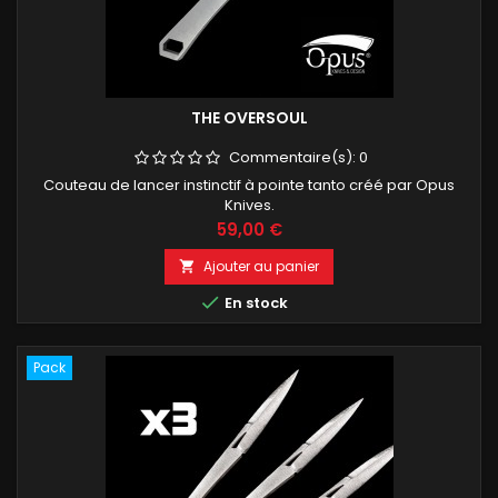
THE OVERSOUL
Commentaire(s):
0
Couteau de lancer instinctif à pointe tanto créé par Opus
Knives.
Prix
59,00 €
Ajouter au panier


En stock
Pack