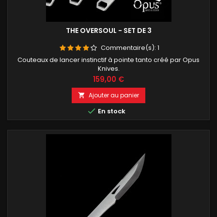
THE OVERSOUL - SET DE 3
Commentaire(s):
1
Couteaux de lancer instinctif à pointe tanto créé par Opus
Knives.
Prix
159,00 €
Ajouter au panier


En stock