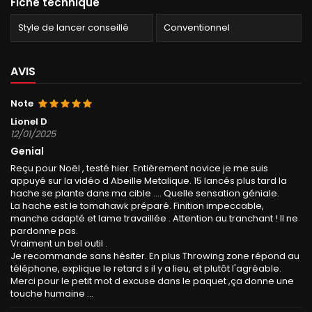
Fiche technique
Style de lancer conseillé
Conventionnel
AVIS
Note
Lionel D
12/01/2025
Genial
Reçu pour Noël , testé hier. Entièrement novice je me suis
appuyé sur la vidéo d Abeille Metalique. 15 lancés plus tard la
hache se plante dans ma cible …. Quelle sensation géniale.
La hache est le tomahawk préparé. Finition impeccable,
manche adapté et lame travaillée . Attention au tranchant ! Il ne
pardonne pas.
Vraiment un bel outil .
Je recommande sans hésiter. En plus Throwing zone répond au
téléphone, explique le retard s il y a lieu, et plutôt l'agréable.
Merci pour le petit mot d excuse dans le paquet ,ça donne une
touche humaine …