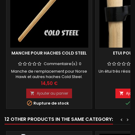
MANCHE POUR HACHES COLD STEEL
ETUI POU
Commentaire(s):
0
Manche de remplacement pour Norse
Un étui très résist
Hawk et autres haches Cold Steel.
Prix
Pr
14,50 €
9
Ajouter au panier
Ajou




Rupture de stock
E
12 OTHER PRODUCTS IN THE SAME CATEGORY:
<
>