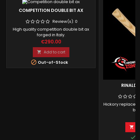
COMPETITION DOUBLE BIT AX
Review(s):
0
High quality competition double bit ax
forged in Italy.
Price
€290.00
Add to cart


Out-of-Stock
RINALDI
Hickory replaceme
bas
Pr
€
A


I