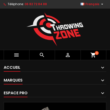

Téléphone:
06 82 72 84 88
Français
0



shopping_cart
ACCUEIL
MARQUES
ESPACE PRO