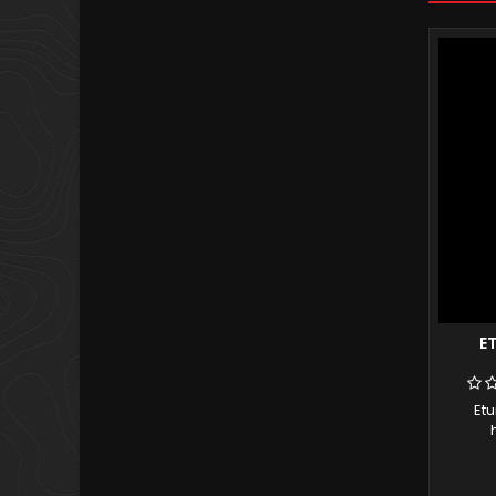
E
Etu