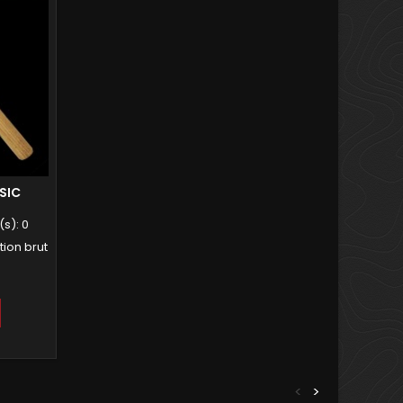
SIC
(s):
0
tion brut
<
>