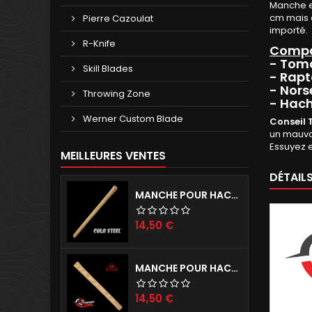
Manche en
cm mais e
Pierre Cazoulat
importé.
R-Knife
Compa
- Tom
Skill Blades
- Rapt
- Nors
Throwing Zone
- Hach
Werner Custom Blade
Conseil 
un mauvai
Essuyez e
MEILLEURES VENTES
DÉTAIL
MANCHE POUR HACHES COLD STEEL
Prix
14,50 €
MANCHE POUR HACHE RINALDI
Prix
14,50 €