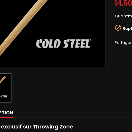
14,5
Quantit

Rupt
Partager
PTION
e exclusif sur Throwing Zone