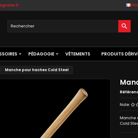
ngzone.fr
Fr

SSOIRES
PÉDAGOGIE
VÊTEMENTS
PRODUITS DÉRIV
Manche pour haches Cold Steel
Manc
Référen
Note
Manche d
Cold Stee