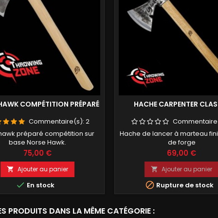
AWK COMPÉTITION PRÉPARÉ
HACHE CARPENTER CLAS
Commentaire(s):
2
Commentaire
awk préparé compétition sur
Hache de lancer à marteau fini
base Norse Hawk.
de forge
Prix
Prix
75,00 €
69,00 €
Ajouter au panier
Ajouter au panier




En stock
Rupture de stock
ES PRODUITS DANS LA MÊME CATÉGORIE :