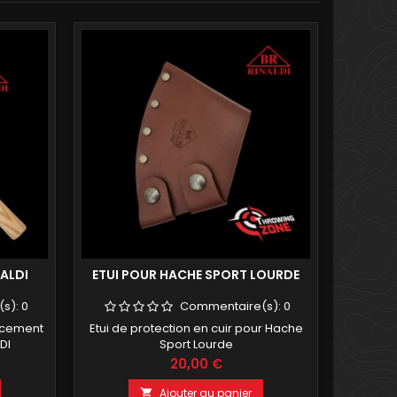
ALDI
ETUI POUR HACHE SPORT LOURDE
(s):
0
Commentaire(s):
0
acement
Etui de protection en cuir pour Hache
Cire 
LDI
Sport Lourde
protége
Prix
20,00 €
Ajouter au panier
