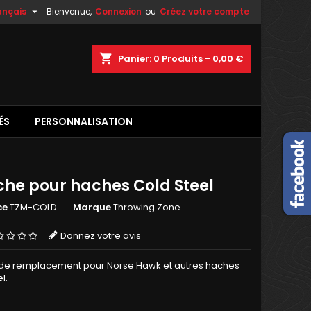

ançais
Bienvenue,
Connexion
ou
Créez votre compte
shopping_cart
Panier:
0
Produits - 0,00 €
ÉS
PERSONNALISATION
he pour haches Cold Steel
ce
TZM-COLD
Marque
Throwing Zone
Donnez votre avis
e remplacement pour Norse Hawk et autres haches
l.