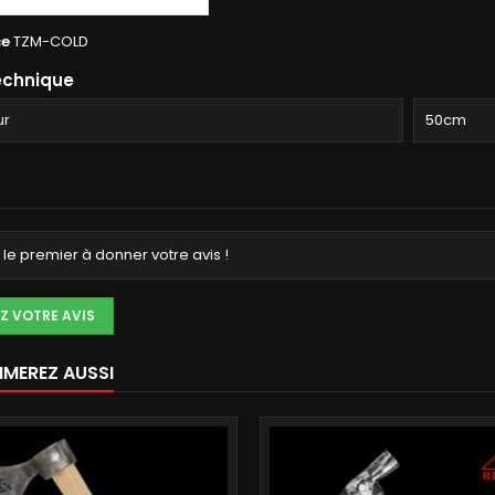
ce
TZM-COLD
echnique
ur
50cm
le premier à donner votre avis !
Z VOTRE AVIS
IMEREZ AUSSI