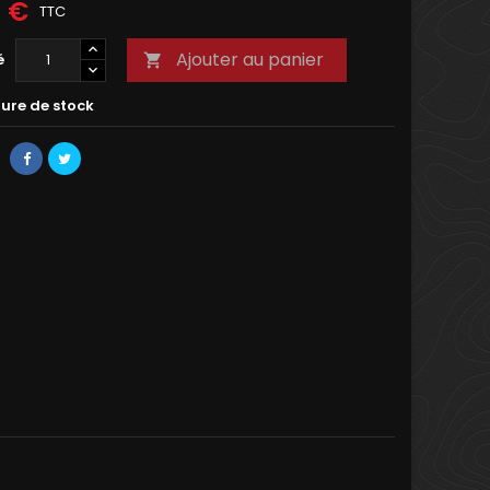
0 €
TTC
Ajouter au panier
é

ure de stock