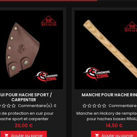
TUI POUR HACHE SPORT /
MANCHE POUR HACHE RIN
CARPENTER
Commentaire(s):
0
Commentaire
i de protection en cuir pour
Manche en Hickory de rempl
hache sport et carpenter
pour haches bases RINA
Prix
Prix
20,00 €
14,50 €
Ajouter au panier
Ajouter au panier

