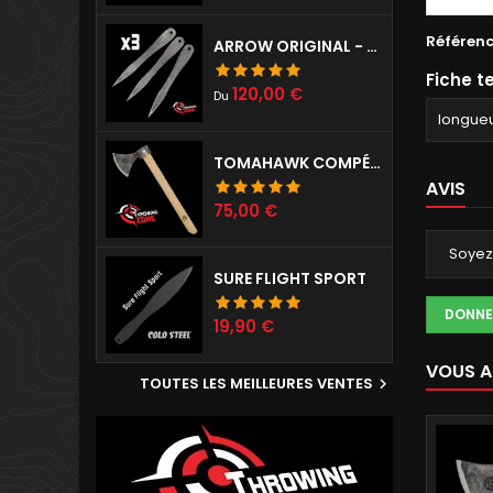
Référen
ARROW ORIGINAL - SET DE 3
Fiche t
Prix
120,00 €
Du
longue
TOMAHAWK COMPÉTITION PRÉPARÉ
AVIS
Prix
75,00 €
Soyez 
SURE FLIGHT SPORT
DONNE
Prix
19,90 €
VOUS A
TOUTES LES MEILLEURES VENTES
