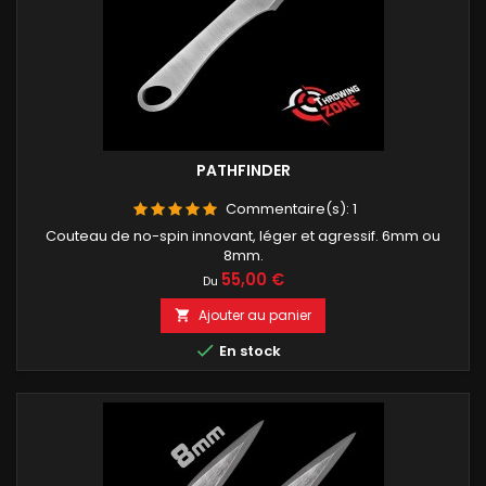
PATHFINDER
Commentaire(s):
1
Couteau de no-spin innovant, léger et agressif. 6mm ou
8mm.
Prix
55,00 €
Du
Ajouter au panier


En stock