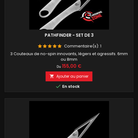
PATHFINDER - SET DE 3
Commentaire(s):
1
3 Couteaux de no-spin innovants, légers et agressifs. 6mm
ou 8mm
Prix
155,00 €
Du
Ajouter au panier


En stock