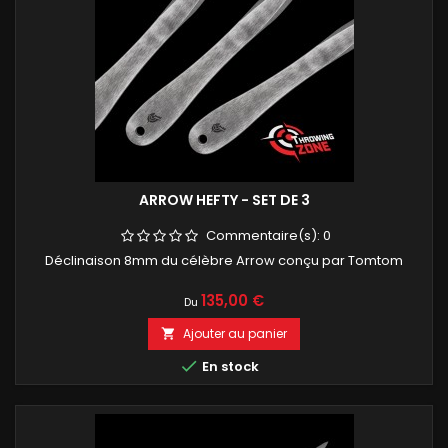
ARROW HEFTY - SET DE 3
Commentaire(s):
0
Déclinaison 8mm du célèbre Arrow conçu par Tomtom
Prix
135,00 €
Du
Ajouter au panier


En stock