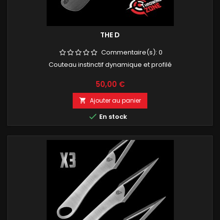
THE D
Commentaire(s):
0
Couteau instinctif dynamique et profilé
Prix
50,00 €
Ajouter au panier


En stock