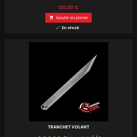
Prix
120,00 €
Ajouter au panier


En stock
TRANCHET VOLANT