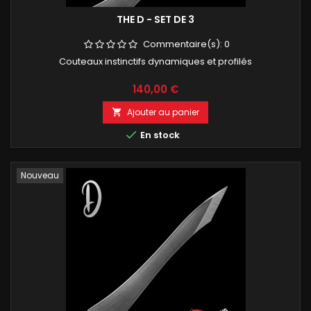
THE D - SET DE 3
Commentaire(s):
0
Couteaux instinctifs dynamiques et profilés
Prix
140,00 €
Ajouter au panier


En stock
Nouveau