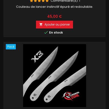
Commentaire(s):
1
Couteau de lancer instinctif épuré et redoutable.
Prix
45,00 €
Ajouter au panier


En stock
Pack