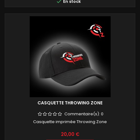

En stock
CASQUETTE THROWING ZONE
Commentaire(s):
0
Casquette imprimée Throwing Zone
Prix
20,00 €