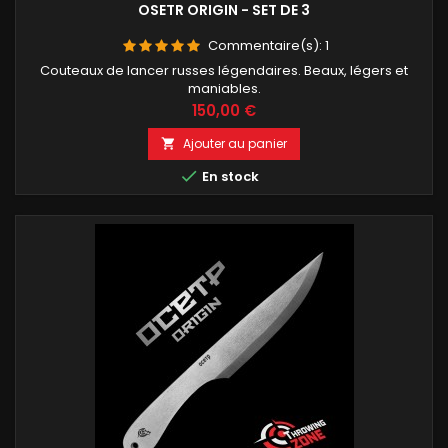
OSETR ORIGIN - SET DE 3
Commentaire(s):
1
Couteaux de lancer russes légendaires. Beaux, légers et
maniables.
Prix
150,00 €
Ajouter au panier


En stock