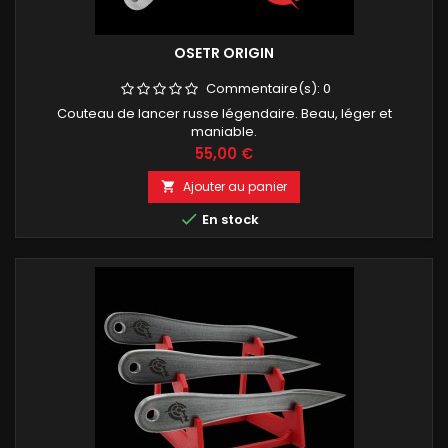
OSETR ORIGIN
Commentaire(s):
0
Couteau de lancer russe légendaire. Beau, léger et
maniable.
Prix
55,00 €
Ajouter au panier


En stock