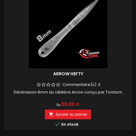
ARROW HEFTY
Commentaire(s):
0
Déclinaison 8mm du célèbre Arrow conçu par Tomtom
Prix
50,00 €
Du
Ajouter au panier


En stock