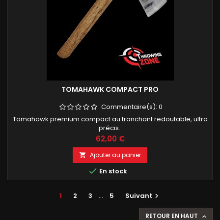
TOMAHAWK COMPACT PRO
Commentaire(s):
0
Tomahawk premium compact au tranchant redoutable, ultra
précis.
Prix
62,00 €
Ajouter au panier


En stock
1
2
3
…
5
Suivant

RETOUR EN HAUT
