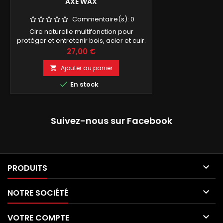
AXE WAX
Commentaire(s):
0
Cire naturelle multifonction pour
protéger et entretenir bois, acier et cuir.
Prix
27,00 €
Ajouter au panier


En stock
Suivez-nous sur Facebook

PRODUITS

NOTRE SOCIÉTÉ

VOTRE COMPTE