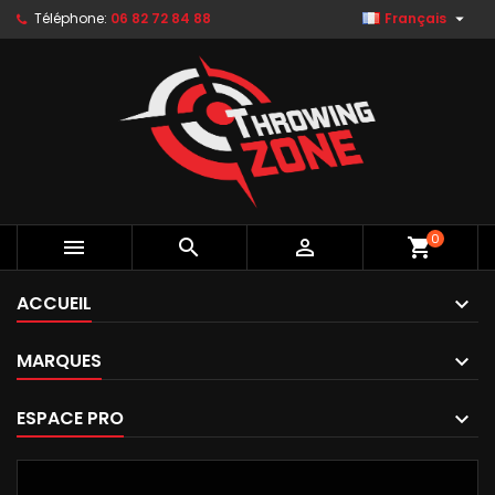

Téléphone:
06 82 72 84 88
Français
0



shopping_cart
ACCUEIL
MARQUES
ESPACE PRO