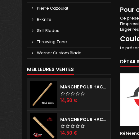
Pierre Cazoulat
Pour 
Ce présen
R-Knife
l'impress
Léger rés
Skill Blades
Coule
Throwing Zone
Le présen
Werner Custom Blade
DÉTAIL
MEILLEURES VENTES
MANCHE POUR HACHES COLD STEEL
Prix
14,50 €
MANCHE POUR HACHE RINALDI
Prix
14,50 €
Référen