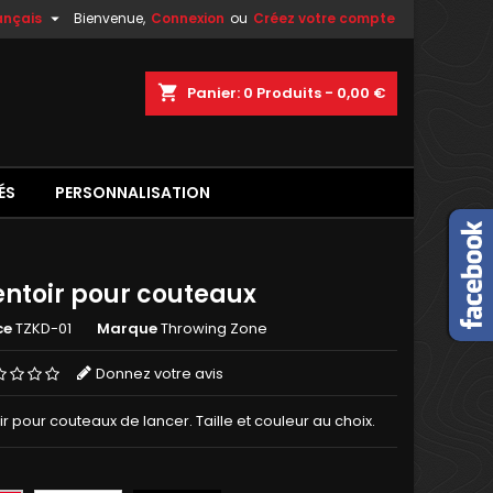

ançais
Bienvenue,
Connexion
ou
Créez votre compte
shopping_cart
Panier:
0
Produits - 0,00 €
ÉS
PERSONNALISATION
entoir pour couteaux
ce
TZKD-01
Marque
Throwing Zone
Donnez votre avis
r pour couteaux de lancer. Taille et couleur au choix.