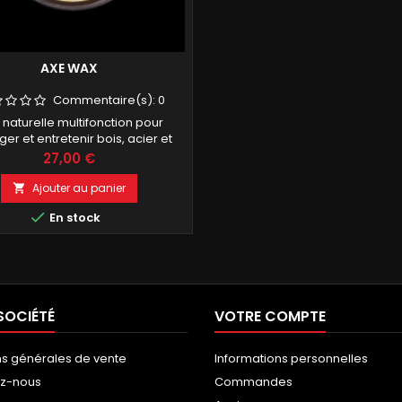
AXE WAX
Commentaire(s):
0
 naturelle multifonction pour
er et entretenir bois, acier et
cuir.
Prix
27,00 €
Ajouter au panier


En stock
SOCIÉTÉ
VOTRE COMPTE
ns générales de vente
Informations personnelles
ez-nous
Commandes