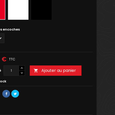
Blanc
Noir
es encoches
0 €
TTC
Ajouter au panier
é

tock