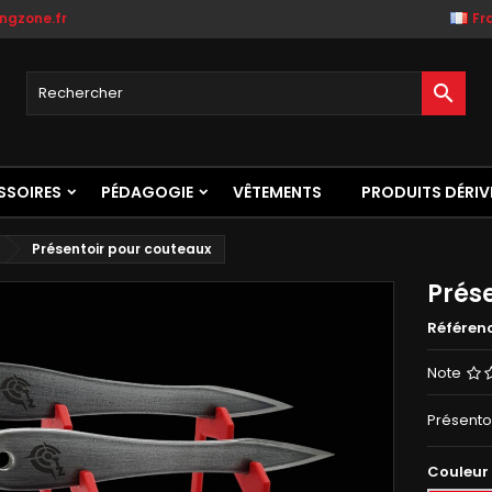
ngzone.fr
Fr

SSOIRES
PÉDAGOGIE
VÊTEMENTS
PRODUITS DÉRIV
Présentoir pour couteaux
Prés
Référen
Note
Présentoi
Couleur