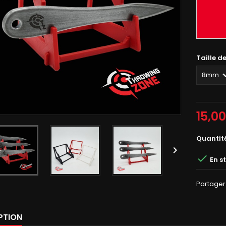
Rouge
Taille d
15,0
Quantit


En s
Partager
PTION