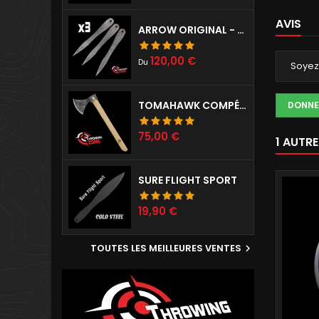
AVIS
ARROW ORIGINAL - SET DE 3
Prix
120,00 €
Du
Soyez 
TOMAHAWK COMPÉTITION PRÉPARÉ
DONNE
Prix
75,00 €
1 AUTR
SURE FLIGHT SPORT
Prix
19,90 €
TOUTES LES MEILLEURES VENTES
