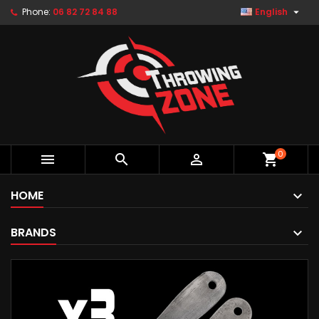

Phone:
06 82 72 84 88
English
0



shopping_cart
HOME
BRANDS