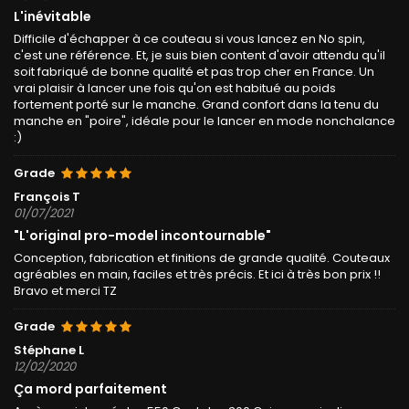
L'inévitable
Difficile d'échapper à ce couteau si vous lancez en No spin,
c'est une référence. Et, je suis bien content d'avoir attendu qu'il
soit fabriqué de bonne qualité et pas trop cher en France. Un
vrai plaisir à lancer une fois qu'on est habitué au poids
fortement porté sur le manche. Grand confort dans la tenu du
manche en "poire", idéale pour le lancer en mode nonchalance
:)
Grade
François T
01/07/2021
"L'original pro-model incontournable"
Conception, fabrication et finitions de grande qualité. Couteaux
agréables en main, faciles et très précis. Et ici à très bon prix !!
Bravo et merci TZ
Grade
Stéphane L
12/02/2020
Ça mord parfaitement