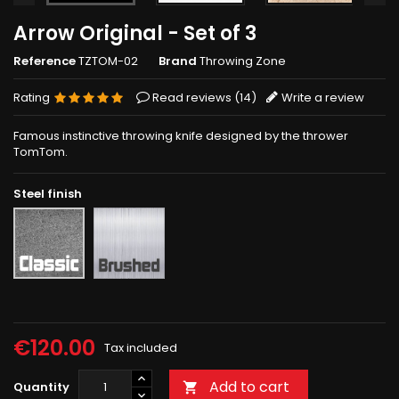
Arrow Original - Set of 3
Reference
TZTOM-02
Brand
Throwing Zone
Rating
Read reviews (
14
)
Write a review
Famous instinctive throwing knife designed by the thrower
TomTom.
Steel finish
Brushed
Rough
grey
€120.00
Tax included
Add to cart
Quantity
