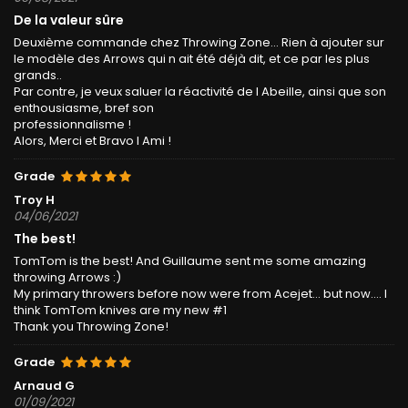
De la valeur sûre
Deuxième commande chez Throwing Zone... Rien à ajouter sur
le modèle des Arrows qui n ait été déjà dit, et ce par les plus
grands..
Par contre, je veux saluer la réactivité de l Abeille, ainsi que son
enthousiasme, bref son
professionnalisme !
Alors, Merci et Bravo l Ami !
Grade
Troy H
04/06/2021
The best!
TomTom is the best! And Guillaume sent me some amazing
throwing Arrows :)
My primary throwers before now were from Acejet... but now.... I
think TomTom knives are my new #1
Thank you Throwing Zone!
Grade
Arnaud G
01/09/2021