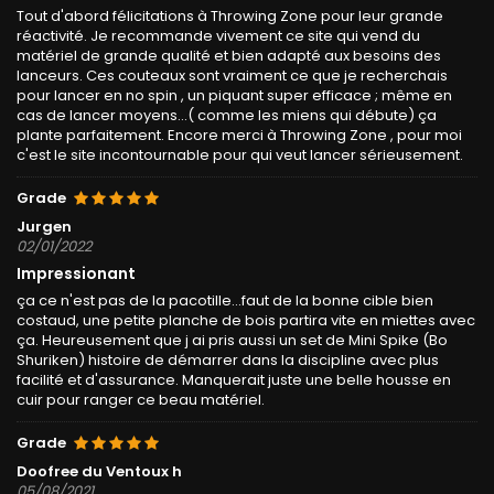
Tout d'abord félicitations à Throwing Zone pour leur grande
réactivité. Je recommande vivement ce site qui vend du
matériel de grande qualité et bien adapté aux besoins des
lanceurs. Ces couteaux sont vraiment ce que je recherchais
pour lancer en no spin , un piquant super efficace ; même en
cas de lancer moyens...( comme les miens qui débute) ça
plante parfaitement. Encore merci à Throwing Zone , pour moi
c'est le site incontournable pour qui veut lancer sérieusement.
Grade
Jurgen
02/01/2022
Impressionant
ça ce n'est pas de la pacotille...faut de la bonne cible bien
costaud, une petite planche de bois partira vite en miettes avec
ça. Heureusement que j ai pris aussi un set de Mini Spike (Bo
Shuriken) histoire de démarrer dans la discipline avec plus
facilité et d'assurance. Manquerait juste une belle housse en
cuir pour ranger ce beau matériel.
Grade
Doofree du Ventoux h
05/08/2021