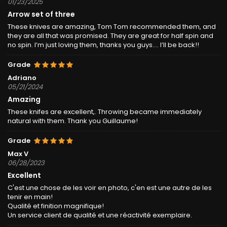
01/23/2025
Arrow set of three
These knives are amazing, Tom Tom recommended them, and
they are all that was promised. They are great for half spin and
no spin. I’m just loving them, thanks you guys…. I’ll be back!!
Grade
Adriano
05/21/2024
Amazing
These knifes are excellent,. Throwing became immediately
natural with them. Thank you Guillaume!
Grade
Max V
06/28/2023
Excellent
C'est une chose de les voir en photo, c'en est une autre de les
tenir en main!
Qualité et finition magnifique!
Un service client de qualité et une réactivité exemplaire.