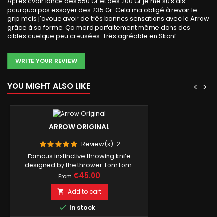
Après avoir lancé des 550 Gr et des 300 Gr je me suis dis
pourquoi pas essayer des 235 Gr. Cela ma obligé à revoir le
grip mais j'avoue avoir de très bonnes sensations avec le Arrow
grâce à sa forme. Ça mord parfaitement même dans des
cibles quelque peu creusées. Très agréable en Skanf.
WRITE YOUR REVIEW
YOU MIGHT ALSO LIKE
<
>
ARROW ORIGINAL
Review(s):
2
Famous instinctive throwing knife
designed by the thrower TomTom.
Price
€45.00
From
Add to cart


In stock