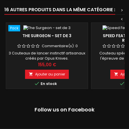
16 AUTRES PRODUITS DANS LA MÊME CATÉGORIE :
>
<
Pack
THE SURGEON - SET DE 3
SPEED FEATH
RAP
Commentaire(s):
0
3 Couteaux de lancer instinctif artisanaux
Couteau spécia
créés par Opus Knives.
l'épreuve de la
lanceu
Prix
Pr
155,00 €
19
Ajouter au panier
Ajou




En stock
E
Follow us on Facebook