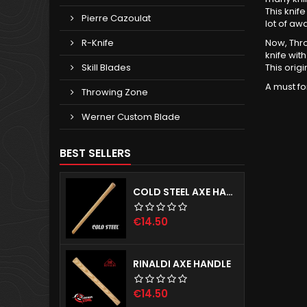
This kni
Pierre Cazoulat
lot of awa
R-Knife
Now, Thro
knife wit
Skill Blades
This orig
A must fo
Throwing Zone
Werner Custom Blade
BEST SELLERS
COLD STEEL AXE HANDLE
Price
€14.50
RINALDI AXE HANDLE
Price
€14.50