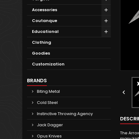
Accessories
Coutanque
Educational
Clothing
Goodies
Customization
BRANDS
Biting Metal

Cold Steel
Instinctive Throwing Agency
DESCRI
Jack Dagger
The Arrow
Opus Knives
many kni