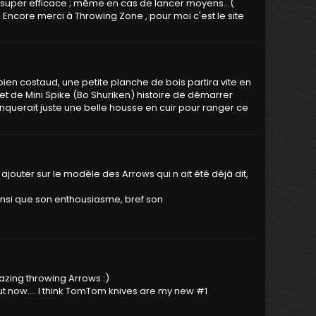
t super efficace ; même en cas de lancer moyens...(
ncore merci à Throwing Zone , pour moi c'est le site
 bien costaud, une petite planche de bois partira vite en
et de Mini Spike (Bo Shuriken) histoire de démarrer
anquerait juste une belle housse en cuir pour ranger ce
uter sur le modèle des Arrows qui n ait été déjà dit,
, ainsi que son enthousiasme, bref son
zing throwing Arrows :)
t now.... I think TomTom knives are my new #1