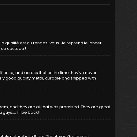
r, la qualité est au rendez-vous. Je reprend le lancer
c ce couteau !
alf or so, and across that entire time they've never
mely good quality metal, durable and shipped with
, and they are all that was promised. They are great
u guys…. I’ll be back!!
tely natural with them. Thank you Guillaume!