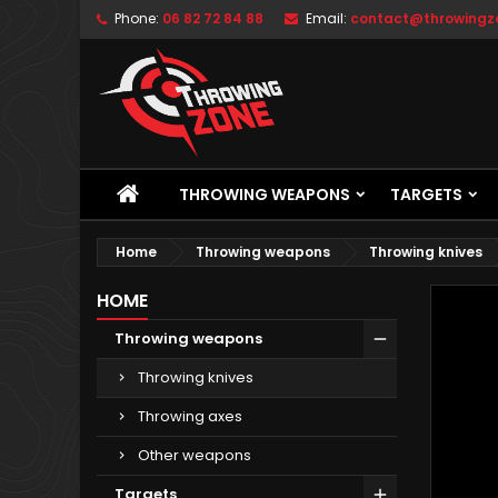
Phone:
06 82 72 84 88
Email:
contact@throwingzo
THROWING WEAPONS
TARGETS
Home
Throwing weapons
Throwing knives
HOME
Throwing weapons
Throwing knives
Throwing axes
Other weapons
Targets