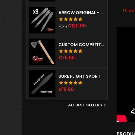
This 
ARROW ORIGINAL - SET OF 3
Price
€120.00
From
CUSTOM COMPETITION THROWING HAWK
Price
€75.00
SURE FLIGHT SPORT
Price
€19.90
ALL BEST SELLERS

PRODUC