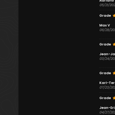
Adriano
05/21/20
Grade
Max V
06/28/20
Grade
Jean-Ja
03/24/20
Grade
Karl-Ter
07/23/20
Grade
Jean-Eri
04/27/20