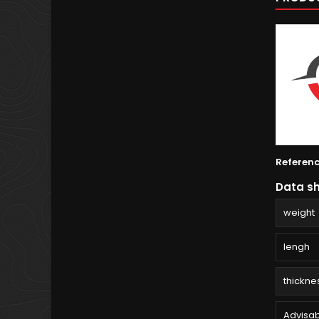
Referen
Data s
weight
lengh
thickne
Advisab