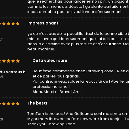
que je recherchais pour lancer en no spin , un piquan
comme les miens qui débute) ça plante parfaitement. E
incontournable pour qui veut lancer sérieusement.
Impressionant
ça ce n'est pas de la pacotille...faut de la bonne cible
miettes avec ça. Heureusement que j ai pris aussi un s
22
dans la discipline avec plus facilité et d'assurance. M
beau matériel.
De la valeur sûre
Deuxième commande chez Throwing Zone... Rien à ajo
du Ventoux h
et ce par les plus grands..
21
Par contre, je veux saluer la réactivité de l Abeille
professionnalisme !
Alors, Merci et Bravo l Ami !
The best!
TomTom is the best! And Guillaume sent me some ama
My primary throwers before now were from Acejet... bu
21
Thank you Throwing Zone!