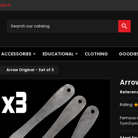
ne.fr

ACCESSORIES
EDUCATIONAL
CLOTHING
GOODIE
Arrow Original - Set of 3
Arrow
Referen
Rating
Famous i
TomTom
Steel fin