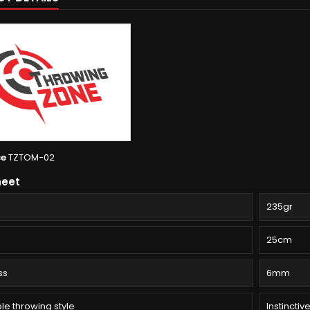
ce
TZTOM-02
heet
235gr
25cm
ss
6mm
le throwing style
Instinctiv