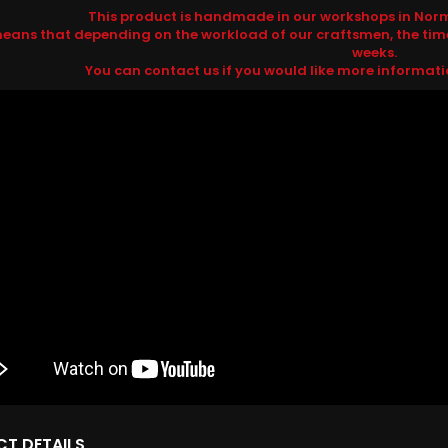
This product is handmade in our workshops in Norm
means that depending on the workload of our craftsmen, the tim
weeks.
You can contact us if you would like more informat
T DETAILS