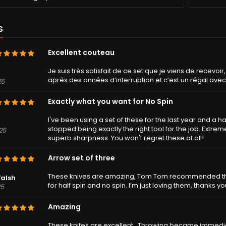
S
Excellent couteau
Je suis très satisfait de ce set que je viens de recevoi
après des années d’interruption et c’est un régal ave
25
Exactly what you want for No Spin
I've been using a set of these for the last year and a h
stopped being exactly the right tool for the job. Extre
25
superb sharpness. You won't regret these at all!
Arrow set of three
These knives are amazing, Tom Tom recommended them
alsh
for half spin and no spin. I’m just loving them, thanks yo
25
Amazing
These knifes are excellent,. Throwing became immedia