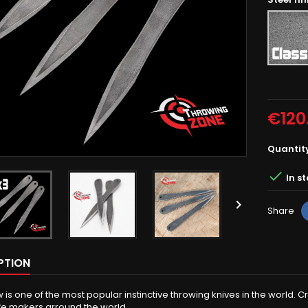
Rough
grey
€120
Quantit

In s

Share
PTION
 is one of the most popular instinctive throwing knives in the world
fe makers arround the world.