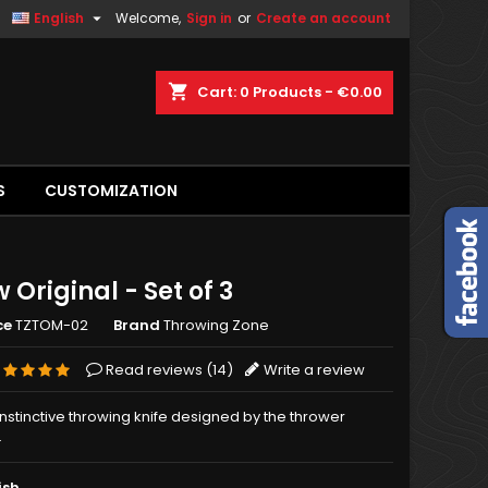

English
Welcome,
Sign in
or
Create an account
shopping_cart
Cart:
0
Products - €0.00
S
CUSTOMIZATION
 Original - Set of 3
ce
TZTOM-02
Brand
Throwing Zone
Read reviews (
14
)
Write a review
nstinctive throwing knife designed by the thrower
.
ish