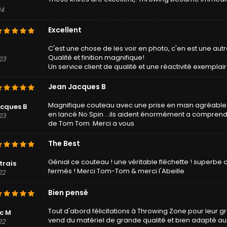
24
Excellent
C'est une chose de les voir en photo, c'en est une autr
Qualité et finition magnifique!
23
Un service client de qualité et une réactivité exemplair
Jean Jacques B
Magnifique couteau avec une prise en main agréable 
cques B
en lancé No Spin ...ils aident énormément a comprendr
23
de Tom Tom .Merci a vous
The Best
Génial ce couteau ! une véritable fléchette ! superbe q
trais
fermés ! Merci Tom-Tom & merci l'Abeille
22
Bien pensé
Tout d'abord félicitations à Throwing Zone pour leur 
c M
vend du matériel de grande qualité et bien adapté au
22