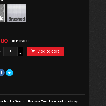
Brushed
.00
Tax included
Add to cart
y

tock
. Created by German thrower
TomTom
and made by