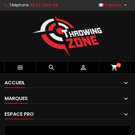

Téléphone:
06 82 72 84 88
Français
0



shopping_cart
ACCUEIL
MARQUES
ESPACE PRO