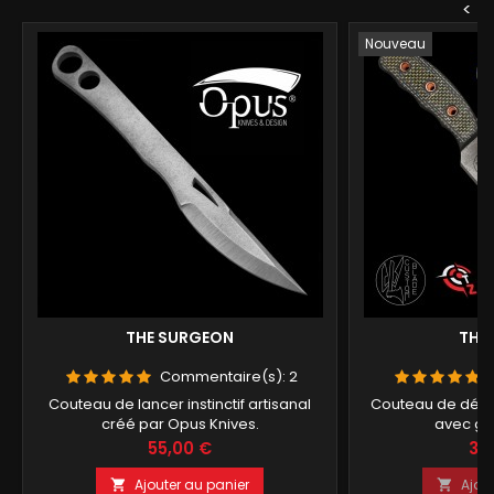
<
Nouveau
THE SURGEON
THE 
Commentaire(s):
2
Couteau de lancer instinctif artisanal
Couteau de dég
créé par Opus Knives.
avec ga
Prix
Prix
55,00 €
32
Ajouter au panier
Ajou

