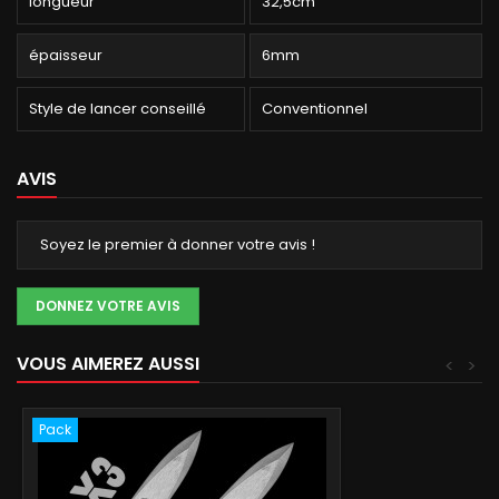
longueur
32,5cm
épaisseur
6mm
Style de lancer conseillé
Conventionnel
AVIS
Soyez le premier à donner votre avis !
DONNEZ VOTRE AVIS
VOUS AIMEREZ AUSSI
<
>
Pack