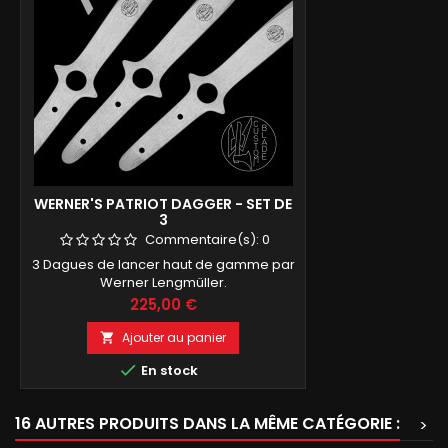
WERNER'S PATRIOT DAGGER - SET DE
3
Commentaire(s):
0
3 Dagues de lancer haut de gamme par
Werner Lengmüller.
Prix
225,00 €
Ajouter au panier


En stock
16 AUTRES PRODUITS DANS LA MÊME CATÉGORIE :
>