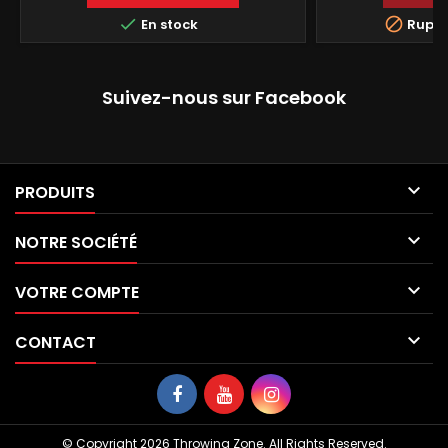


En stock
Ruptu
Suivez-nous sur Facebook

PRODUITS

NOTRE SOCIÉTÉ

VOTRE COMPTE

CONTACT
© Copyright 2026 Throwing Zone. All Rights Reserved.