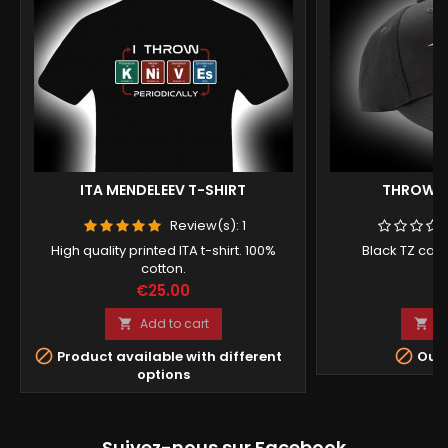
ITA MENDELEEV T-SHIRT
THROWIN
Review(s):
1
High quality printed ITA t-shirt. 100%
Black TZ cap 
cotton.
Price
Pr
€25.00
€
Add to cart
A




Product available with different
Out-
options
Suivez-nous sur Facebook