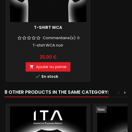
T-SHIRT WCA
Commentaire(s):
0
T-shirt WCA noir
Prix
25,00 €
Ajouter au panier


En stock
8 OTHER PRODUCTS IN THE SAME CATEGORY:
<
>
New