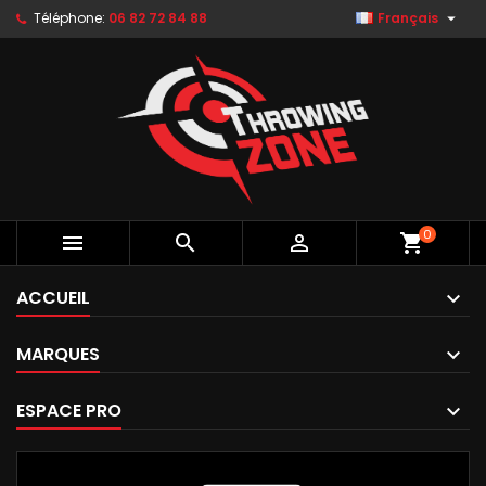

Téléphone:
06 82 72 84 88
Français
0



shopping_cart
ACCUEIL
MARQUES
ESPACE PRO