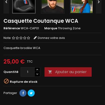


Casquette Coutanque WCA
Référence
WCA-CAP01
Marque
Throwing Zone
Note
Donnez votre avis
Casquette brodée WCA
25,00 €
TTC
Ajouter au panier
Quantité


Rupture de stock
Partager