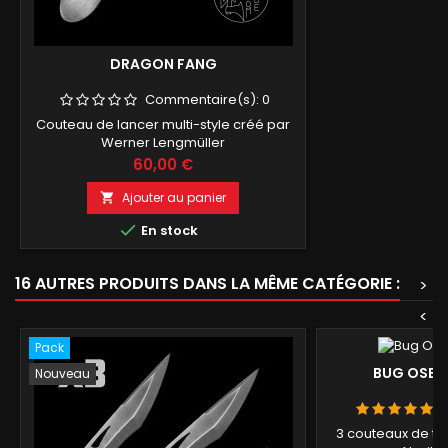
DRAGON FANG
Commentaire(s):
0
Couteau de lancer multi-style créé par
Werner Lengmüller
Prix
60,00 €
Ajouter au panier


En stock
16 AUTRES PRODUITS DANS LA MÊME CATÉGORIE :
>
<
Pack
BUG OSETR 
Nouveau
3 couteaux de ty