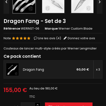


Dragon Fang - Set de 3
Référence
WERINST-06
Marque
Werner Custom Blade
Note
Lire les avis (
4
)
Donnez votre avis
Couteaux de lancer multi-style créés par Werner Lengmüller
Ce pack contient
Dragon Fang
60,00 €
x 3
155,00 €
Au lieu de 180,00 €
TTC