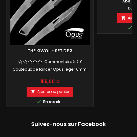
Abeille
Pr
1
Du
Ajou


E
THE KIWOL - SET DE 3
Commentaire(s):
0
Couteaux de lancer Opus léger 6mm
Prix
155,00 €
Ajouter au panier


En stock
Suivez-nous sur Facebook