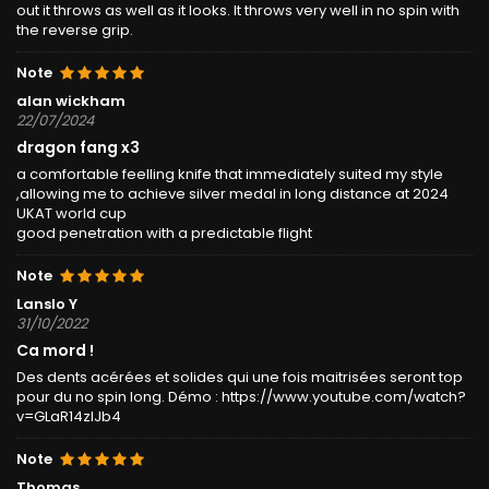
out it throws as well as it looks. It throws very well in no spin with
the reverse grip.
Note
alan wickham
22/07/2024
dragon fang x3
a comfortable feelling knife that immediately suited my style
,allowing me to achieve silver medal in long distance at 2024
UKAT world cup
good penetration with a predictable flight
Note
Lanslo Y
31/10/2022
Ca mord !
Des dents acérées et solides qui une fois maitrisées seront top
pour du no spin long. Démo : https://www.youtube.com/watch?
v=GLaR14zlJb4
Note
Thomas