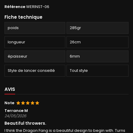
Référence
WERINST-06
Fiche technique
poids
285gr
longueur
26cm
épaisseur
6mm
Style de lancer conseillé
Tout style
AVIS
Note
Terrance M
24/05/2026
Beautiful throwers.
I think the Dragon Fang is a beautiful design to begin with. Turns