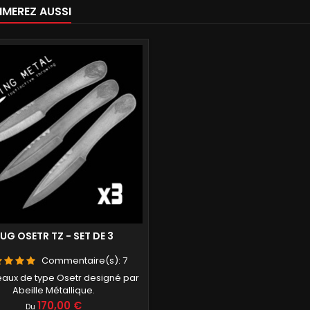
IMEREZ AUSSI
UG OSETR TZ - SET DE 3
Commentaire(s):
7
eaux de type Osetr designé par
Abeille Métallique.
Prix
170,00 €
Du