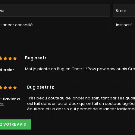
eur
6mm
e lancer conseillé
Instinctif
Bug osetr
Moi je plante en Bug en Osetr !!! Pow pow pow ouais Gr
d'acier
Bug osetr tz
Très beau couteau de lancer no spin, tant par ses qualit
-Xavier d
est fait dans un acier doux qui en fait un couteau agré
20
équilibre et un dessin qui permet de le lancer facilement
Z VOTRE AVIS