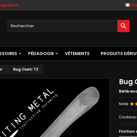
ngzone.fr
Fr

SSOIRES
PÉDAGOGIE
VÊTEMENTS
PRODUITS DÉRIV
er
Bug Osetr TZ
Bug 
Référen
Note
Couteau 
Finition 