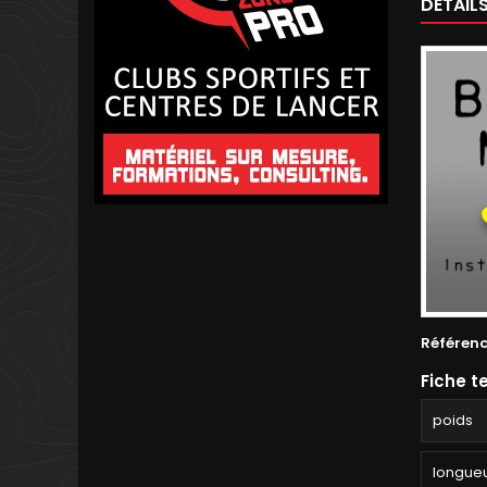
DÉTAIL
Référen
Fiche t
poids
longue