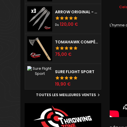
Cela
ARROW ORIGINAL - SET DE 3
Prix
120,00 €
L'hymne o
Du
TOMAHAWK COMPÉTITION PRÉPARÉ
Prix
75,00 €
SURE FLIGHT SPORT
Prix
19,90 €
TOUTES LES MEILLEURES VENTES
