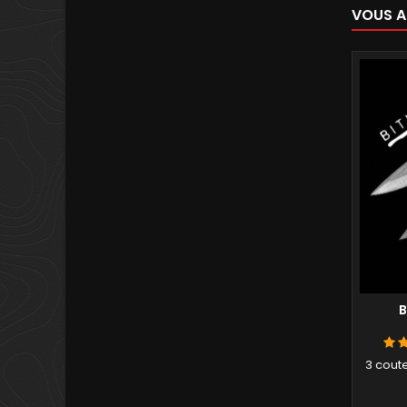
VOUS A
B
3 cout