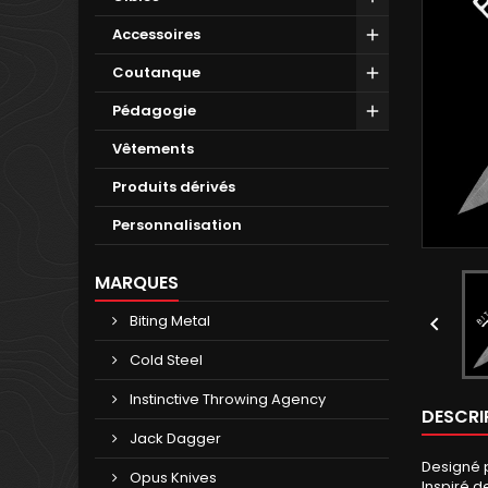
Accessoires
Coutanque
Pédagogie
Vêtements
Produits dérivés
Personnalisation
MARQUES
Biting Metal

Cold Steel
Instinctive Throwing Agency
DESCRI
Jack Dagger
Designé p
Opus Knives
Inspiré d