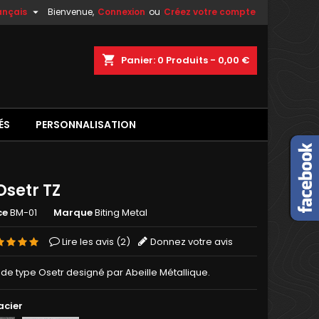

ançais
Bienvenue,
Connexion
ou
Créez votre compte
shopping_cart
Panier:
0
Produits - 0,00 €
ÉS
PERSONNALISATION
Osetr TZ
ce
BM-01
Marque
Biting Metal
Lire les avis (
2
)
Donnez votre avis
de type Osetr designé par Abeille Métallique.
acier