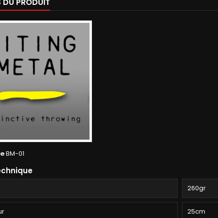
S DU PRODUIT
ce
BM-01
echnique
260gr
ur
25cm