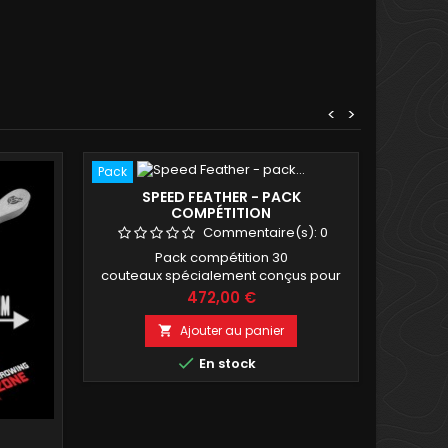
<
>
Pack
SPEED FEATHER - PACK
COMPÉTITION
Commentaire(s):
0
Pack compétition 30
couteaux spécialement conçus pour
l'épreuve de lancer rapidité par le
Prix
472,00 €
lanceur Batisto.
Ajouter au panier


En stock
BU