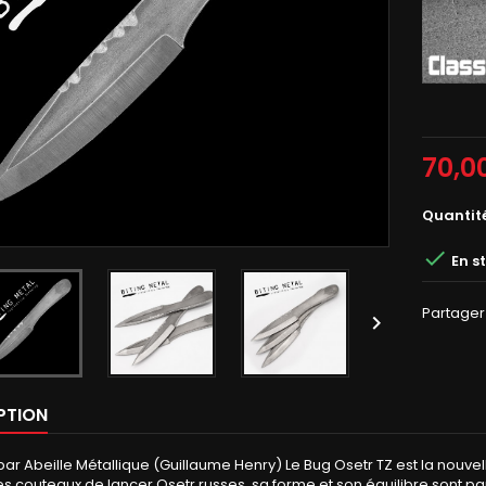
Gris
classiqu
70,0
Quantit

En s
Partager

PTION
ar Abeille Métallique (Guillaume Henry) Le Bug Osetr TZ est la nouvel
es couteaux de lancer Osetr russes, sa forme et son équilibre sont pa