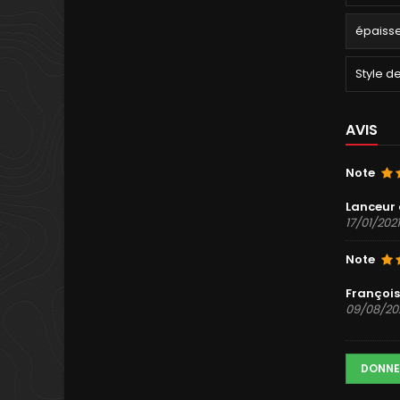
épaiss
Style d
AVIS
Note
Lanceur 
17/01/2021
Note
François
09/08/20
DONNE