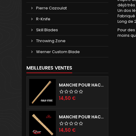
déjà très
Pierre Cazoulat
Un dos lé
Fabriqué 
R-Knife
Long de 
Skill Blades
Pour des 
moins qua
Throwing Zone
Werner Custom Blade
MEILLEURES VENTES
MANCHE POUR HACHES COLD STEEL
Prix
14,50 €
MANCHE POUR HACHE RINALDI
Prix
14,50 €