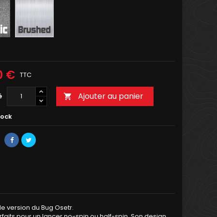
Brossé
e
0 €
TTC
Ajouter au panier
é

tock
le version du Bug Osetr.
rfaits pour un lancer no-spin ou half-spin. Son design