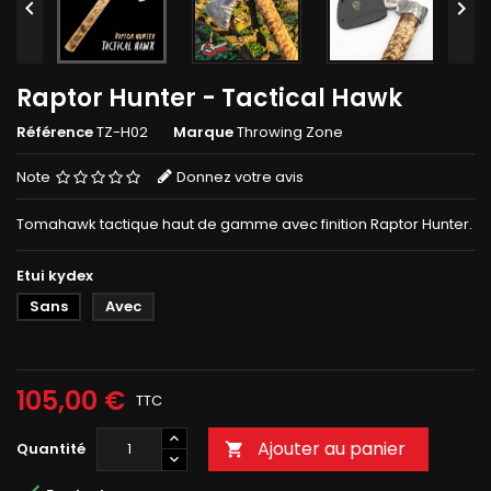


Raptor Hunter - Tactical Hawk
Référence
TZ-H02
Marque
Throwing Zone
Note
Donnez votre avis
Tomahawk tactique haut de gamme avec finition Raptor Hunter.
Etui kydex
Sans
Avec
105,00 €
TTC
Ajouter au panier
Quantité
