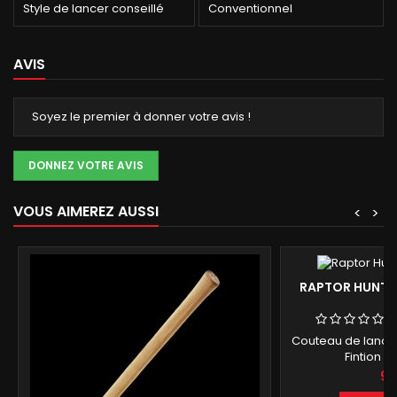
Style de lancer conseillé
Conventionnel
AVIS
Soyez le premier à donner votre avis !
DONNEZ VOTRE AVIS
VOUS AIMEREZ AUSSI
<
>
RAPTOR HUNTE
Couteau de lance
Fintion R
Pri
90