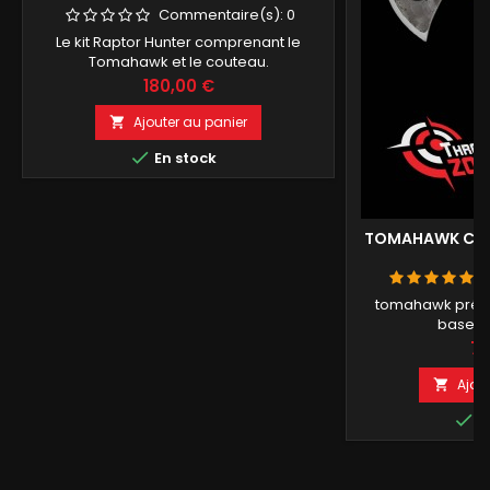
Commentaire(s):
0
Le kit Raptor Hunter comprenant le
Tomahawk et le couteau.
Prix
180,00 €
Ajouter au panier


En stock
TOMAHAWK COM
tomahawk prépa
base N
Pri
75
Ajou


E