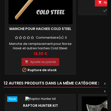
Ajou


E
MANCHE POUR HACHES COLD STEEL
Commentaire(s):
0
Manche de remplacement pour Norse
Hawk et autres haches Cold Steel.
Prix
14,50 €
Ajouter au panier


Rupture de stock
12 AUTRES PRODUITS DANS LA MÊME CATÉGORIE :
>
<
Pack
RAPTOR HUNTER KIT