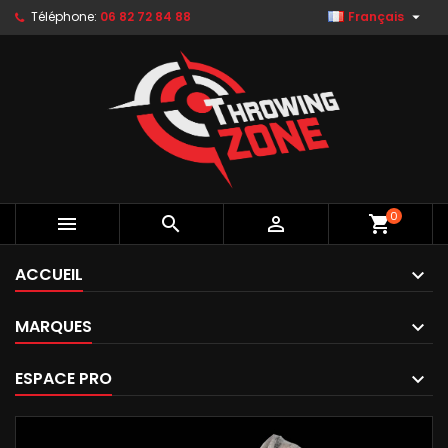

Téléphone:
06 82 72 84 88
Français
0



shopping_cart
ACCUEIL
MARQUES
ESPACE PRO