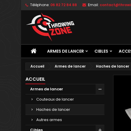
Téléphone:
06 82 72 84 88
Email:
contact@throwi
ARMES DE LANCER
CIBLES
ACCE
Accueil
Armes de lancer
Haches de lancer
ACCUEIL
Armes de lancer
Couteaux de lancer
Haches de lancer
Autres armes
Cibles