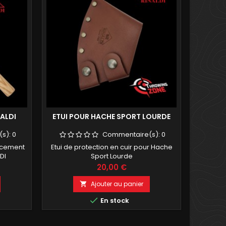
ALDI
ETUI POUR HACHE SPORT LOURDE
(s):
0
Commentaire(s):
0
acement
Etui de protection en cuir pour Hache
LDI
Sport Lourde
Prix
20,00 €
Ajouter au panier


En stock