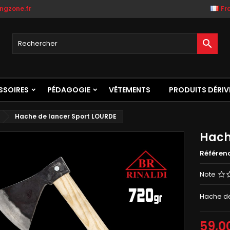
ngzone.fr
Fr

SSOIRES
PÉDAGOGIE
VÊTEMENTS
PRODUITS DÉRIV
Hache de lancer Sport LOURDE
Hach
Référen
Note
Hache de
59,0