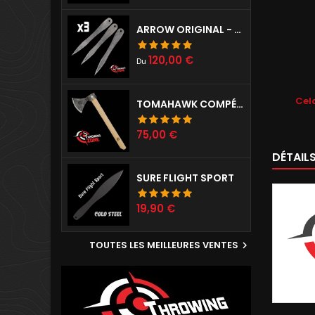
ARROW ORIGINAL - SET DE 3
Prix
120,00 €
Du
Cela
TOMAHAWK COMPÉTITION PRÉPARÉ
Prix
75,00 €
DÉTAIL
SURE FLIGHT SPORT
Prix
19,90 €
TOUTES LES MEILLEURES VENTES
