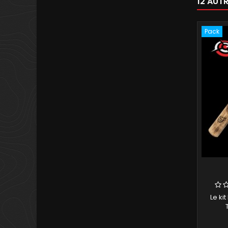
12 AUT
Pack
Le ki