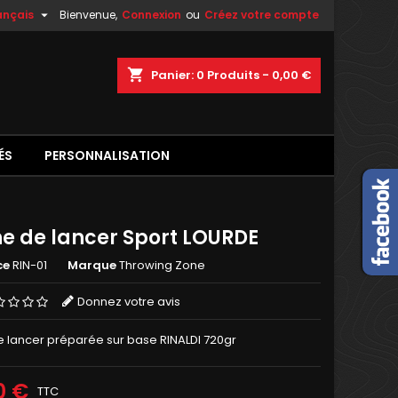

ançais
Bienvenue,
Connexion
ou
Créez votre compte
shopping_cart
Panier:
0
Produits - 0,00 €
ÉS
PERSONNALISATION
e de lancer Sport LOURDE
ce
RIN-01
Marque
Throwing Zone
Donnez votre avis
 lancer préparée sur base RINALDI 720gr
0 €
TTC