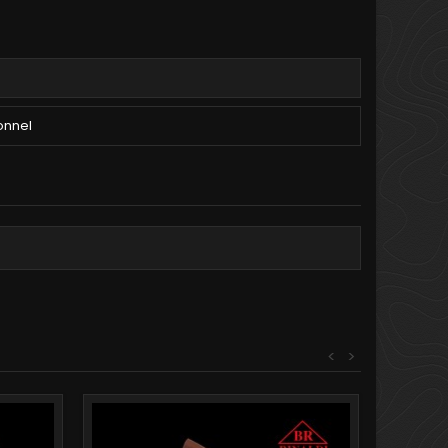
onnel
<
>