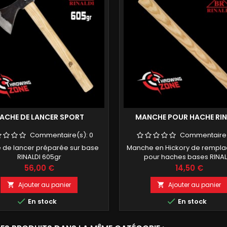
ACHE DE LANCER SPORT
MANCHE POUR HACHE RIN
Commentaire(s):
0
Commentaire
 de lancer préparée sur base
Manche en Hickory de rempl
RINALDI 605gr
pour haches bases RINA
Prix
Prix
56,00 €
14,50 €
Ajouter au panier
Ajouter au panier




En stock
En stock