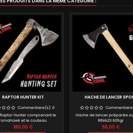
RES PRODUITS DANS LA MÊME CATÉGORIE :
RAPTOR HUNTER KIT
HACHE DE LANCER SPO
Commentaire(s):
0
Commentaire
t Raptor Hunter comprenant le
Hache de lancer préparée s
Tomahawk et le couteau.
RINALDI 605gr
Prix
Prix
180,00 €
56,00 €