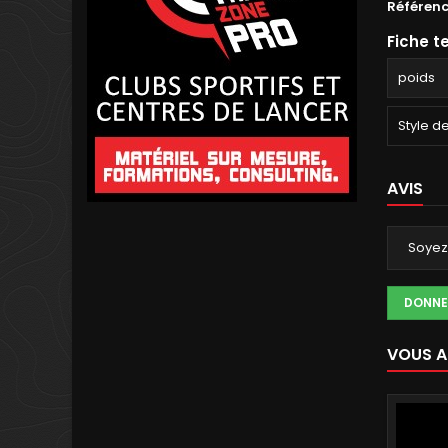
Référen
Fiche t
poids
Style d
AVIS
Soyez 
DONNE
VOUS A