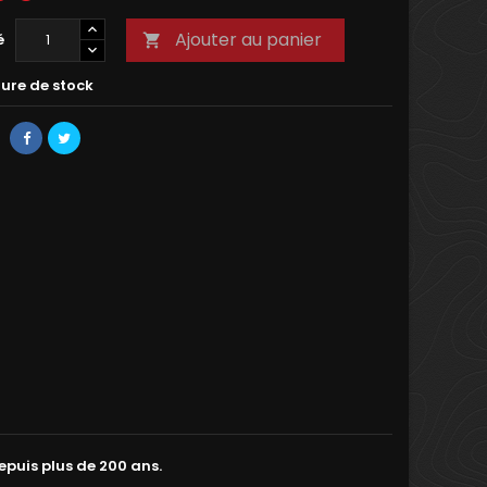
Ajouter au panier
é

ure de stock
epuis plus de 200 ans.