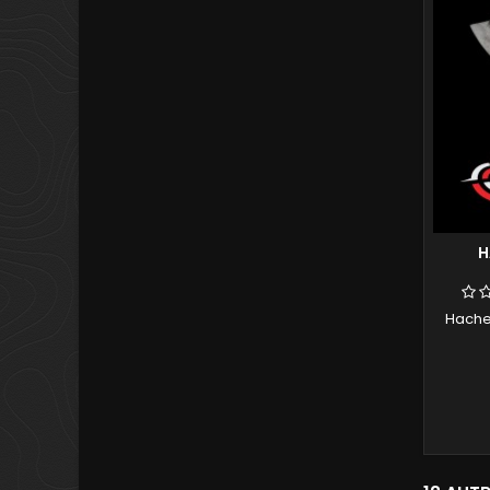
H
Hache