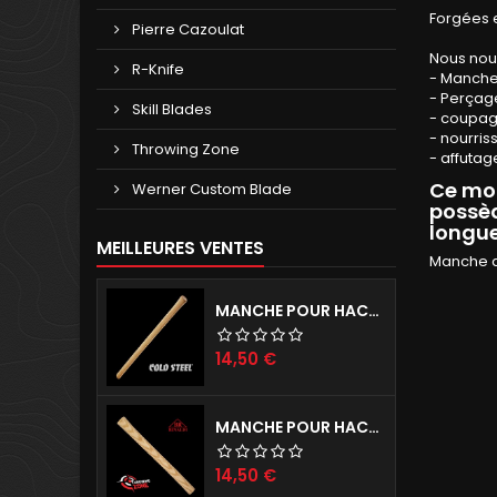
Forgées e
Pierre Cazoulat
Nous nou
R-Knife
- Manche
- Perçage
Skill Blades
- coupag
- nourriss
Throwing Zone
- affutag
Ce mod
Werner Custom Blade
possèd
longue
MEILLEURES VENTES
Manche d
MANCHE POUR HACHES COLD STEEL
Prix
14,50 €
MANCHE POUR HACHE RINALDI
Prix
14,50 €