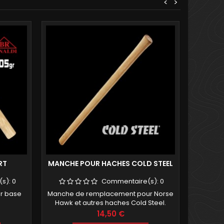
<
>
RT
MANCHE POUR HACHES COLD STEEL
HACH
(s):
0
Commentaire(s):
0
ur base
Manche de remplacement pour Norse
Hache 
Hawk et autres haches Cold Steel.
q
Prix
14,50 €