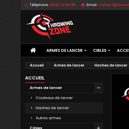
Téléphone:
06 82 72 84 88
Email:
contact@throwi
ARMES DE LANCER
CIBLES
ACCE
Accueil
Armes de lancer
Haches de lancer
ACCUEIL
Armes de lancer
Couteaux de lancer
Haches de lancer
Autres armes
Cibles