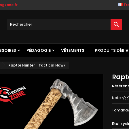
ngzone.fr
Fr

SSOIRES
PÉDAGOGIE
VÊTEMENTS
PRODUITS DÉRIV
Raptor Hunter - Tactical Hawk
Rapt
Référen
Note
Tomahawk
Etui kyd