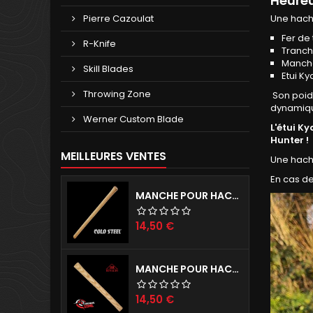
Heureu
Pierre Cazoulat
Une hache
Fer de 
R-Knife
Tranch
Manche 
Skill Blades
Etui Ky
Throwing Zone
Son poid
dynamiqu
Werner Custom Blade
L'étui K
Hunter !
MEILLEURES VENTES
Une hach
En cas d
MANCHE POUR HACHES COLD STEEL
Prix
14,50 €
MANCHE POUR HACHE RINALDI
Prix
14,50 €