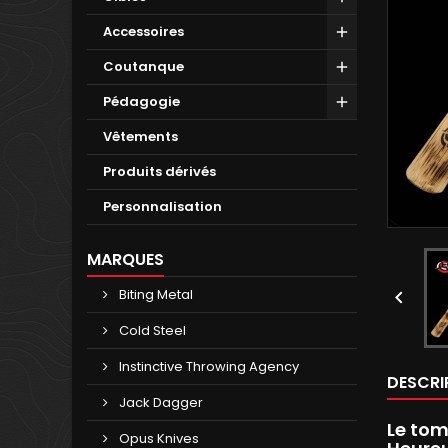
Accessoires
Coutanque
Pédagogie
Vêtements
Produits dérivés
Personnalisation
MARQUES
Biting Metal

Cold Steel
Instinctive Throwing Agency
DESCRI
Jack Dagger
Le to
Opus Knives