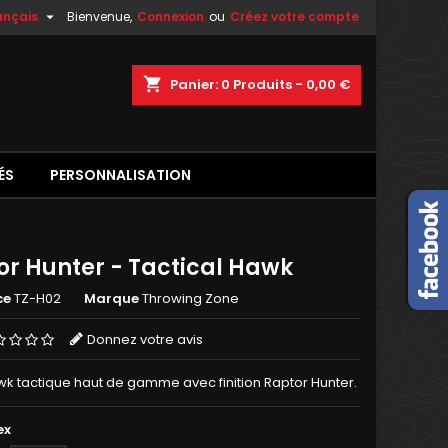

ançais
Bienvenue,
Connexion
ou
Créez votre compte
shopping_cart
Panier:
0
Produits - 0,00 €
ÉS
PERSONNALISATION
or Hunter - Tactical Hawk
ce
TZ-H02
Marque
Throwing Zone
Donnez votre avis
 tactique haut de gamme avec finition Raptor Hunter.
ex