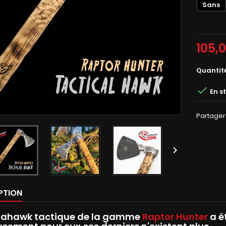
Sans
105,
Quantit

En s
Partager

PTION
mahawk tactique de la gamme
Raptor Hunter
a é