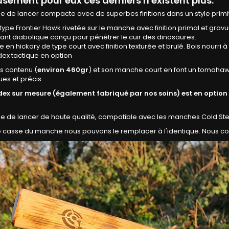
sement pour eux ces derniers n'existent plus.
 de lancer compacte avec de superbes finitions dans un style primit
type Frontier Hawk rivetée sur le manche avec finition primal et gravu
ant diabolique conçu pour pénétrer le cuir des dinosaures.
en hickory de type court avec finition texturée et brulé. Bois nourri à l'
dex tactique en option
s contenu (
environ 460gr
) et son manche court en font un tomahawk 
es et précis.
ydex sur mesure (également fabriqué par nos soins) est en option
e de lancer de haute qualité, compatible avec les manches Cold Ste
e casse du manche nous pouvons le remplacer à l'identique. Nous con