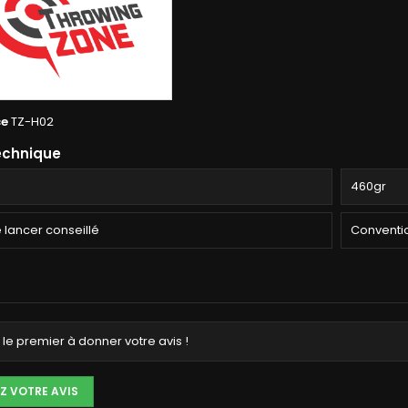
ce
TZ-H02
echnique
460gr
e lancer conseillé
Conventi
le premier à donner votre avis !
Z VOTRE AVIS