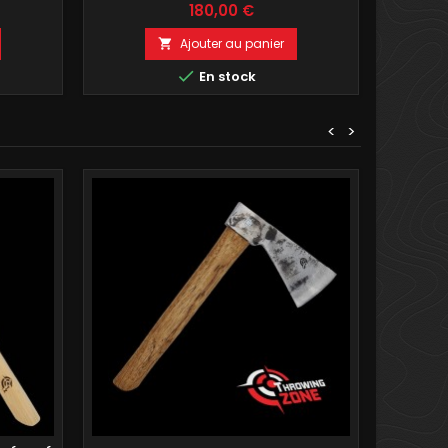
Prix
180,00 €
Ajouter au panier


En stock
<
>