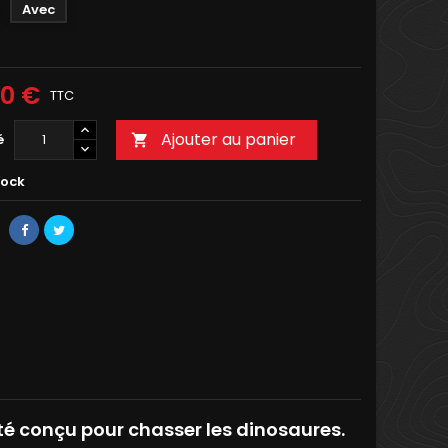
Avec
00 €
TTC
Ajouter au panier
é

tock
té conçu pour chasser les dinosaures.