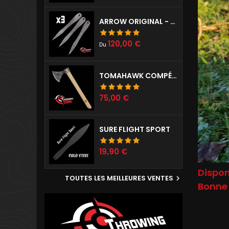
ARROW ORIGINAL - SET DE 3
Prix
120,00 €
Du
TOMAHAWK COMPÉTITION PRÉPARÉ
Prix
75,00 €
SURE FLIGHT SPORT
Prix
19,90 €
Dispon
TOUTES LES MEILLEURES VENTES

Bonne