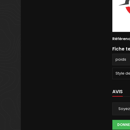
Référen
Fiche t
poids
Style d
AVIS
Soyez 
DONNE