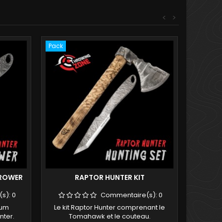
<
>
Pack
HROWER
RAPTOR HUNTER KIT
(s):
0
Commentaire(s):
0
ium
Le kit Raptor Hunter comprenant le
unter.
Tomahawk et le couteau.