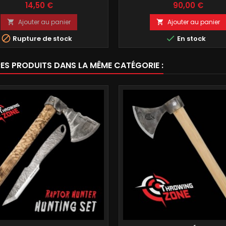
Prix
Prix
14,50 €
90,00 €
Ajouter au panier
Ajouter au panier




Rupture de stock
En stock
RES PRODUITS DANS LA MÊME CATÉGORIE :