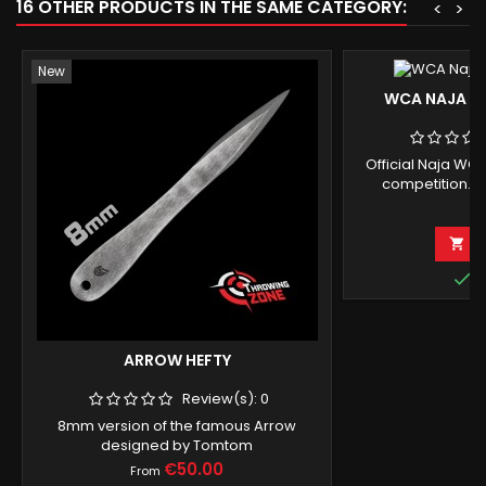
16 OTHER PRODUCTS IN THE SAME CATEGORY:
<
>
New
WCA NAJA C
Official Naja WC
competition. 
Bo
Pr
€
A


I
ARROW HEFTY
Review(s):
0
8mm version of the famous Arrow
designed by Tomtom
Price
€50.00
From