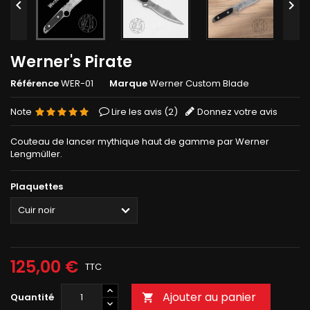


Werner's Pirate
Référence
WER-01
Marque
Werner Custom Blade
Note
Lire les avis (
2
)
Donnez votre avis
Couteau de lancer mythique haut de gamme par Werner
Lengmüller.
Plaquettes
125,00 €
TTC
Ajouter au panier
Quantité
