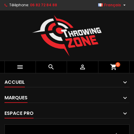

Téléphone:
06 82 72 84 88
Français
0



shopping_cart
ACCUEIL
MARQUES
ESPACE PRO