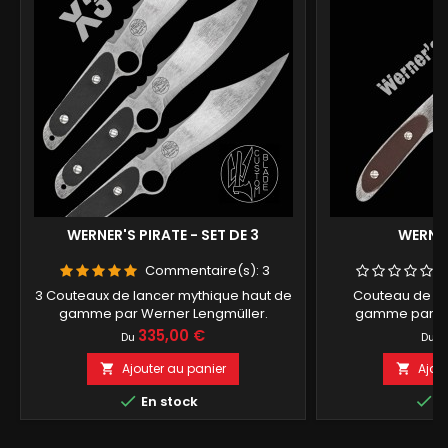
WERNER'S PIRATE - SET DE 3
WERNE
Commentaire(s):
3
3 Couteaux de lancer mythique haut de
Couteau de la
gamme par Werner Lengmüller.
gamme par We
Prix
P
335,00 €
1
Du
Du
Ajouter au panier
Ajou




En stock
E